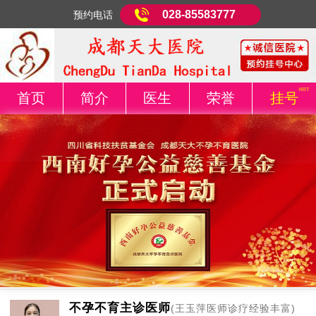
028-85583777
预约电话
首页
简介
医生
荣誉
挂号
不孕不育主诊医师
(王玉萍医师诊疗经验丰富)